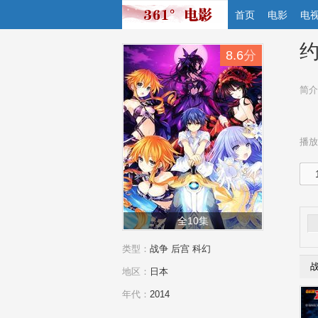
首页
电影
电
约
8.6
分
简介
播放
全10集
类型：
战争
后宫
科幻
地区：
日本
年代：
2014