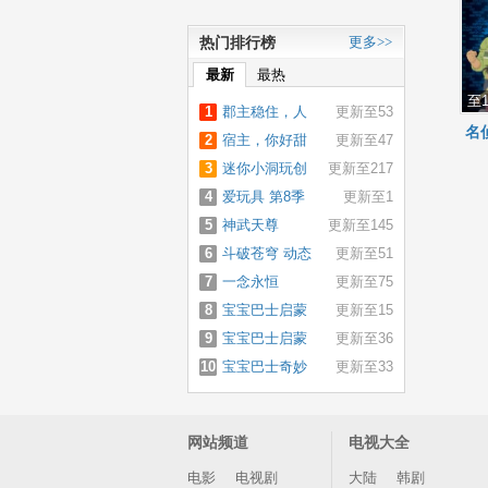
热门排行榜
更多>>
最新
最热
至1
1
郡主稳住，人
更新至53
名
2
设不能崩
宿主，你好甜
更新至47
3
迷你小洞玩创
更新至217
4
造
爱玩具 第8季
更新至1
5
神武天尊
更新至145
6
斗破苍穹 动态
更新至51
7
漫画 第4季
一念永恒
更新至75
8
宝宝巴士启蒙
更新至15
9
音乐剧之救援
宝宝巴士启蒙
更新至36
10
队出动
音乐剧之细菌
宝宝巴士奇妙
更新至33
来了
大冒险
网站频道
电视大全
电影
电视剧
大陆
韩剧