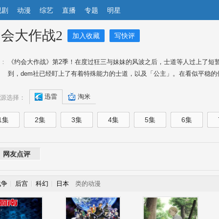
视剧
动漫
综艺
直播
专题
明星
会大作战2
加入收藏
写快评
：
《约会大作战》第2季！在度过狂三与妹妹的风波之后，士道等人过上了短
到，dem社已经盯上了有着特殊能力的士道，以及「公主」。在看似平稳的修
迅雷
淘米
源选择：
1集
2集
3集
4集
5集
6集
网友点评
战争
后宫
科幻
日本
类的动漫