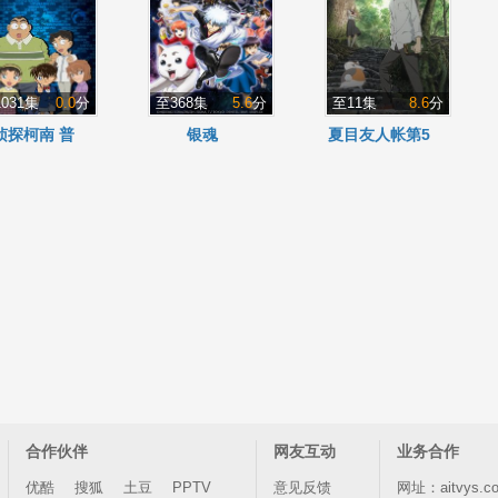
031集
0.0
分
至368集
5.6
分
至11集
8.6
分
侦探柯南 普
银魂
夏目友人帐第5
通话版
季
合作伙伴
网友互动
业务合作
优酷
搜狐
土豆
PPTV
意见反馈
网址：aitvys.c