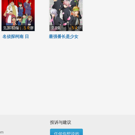
至1033集
5.6
分
至1集
5.4
分
名侦探柯南 日
最强番长是少女
语版
投诉与建议
om
任何你想说的