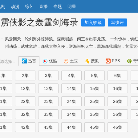
视剧
动漫
综艺
直播
专题
明星
霹雳侠影之轰霆剑海录
加入收藏
写快评
：
风云回天，论剑海外惊涛浪。森狱崛起，阎王令出群龙荡。 一剑惊神，惋红
州动荡，武林危难，森狱大举入侵，逆海崇帆灭亡，黑海森狱崛起，玄嚣太子领
迅雷
优酷
土豆
搜狐
PPS
奇
源选择：
1集
2集
3集
4集
5集
6集
11集
12集
13集
14集
15集
16集
21集
22集
23集
24集
25集
26集
31集
32集
33集
34集
35集
36集
41集
42集
43集
44集
45集
46集