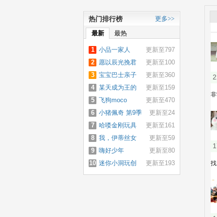
热门排行榜
更多>>
最新
最热
1
小品一家人
更新至797
2
愿以辰光挽君
更新至100
3
心
宝宝巴士亲子
更新至360
4
游戏
某天成为王的
更新至159
5
女儿
飞狗moco
更新至470
6
小猪佩奇 第9季
更新至24
7
哈喽金刚玩具
更新至161
8
大战
我，伊蒂丝女
更新至59
9
皇
嗨好少年
更新至80
10
迷你小洞玩创
更新至193
造