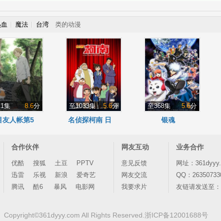
热血
魔法
台湾
类的动漫
11集
8.6
分
至1033集
5.6
分
至368集
5.6
分
目友人帐第5
名侦探柯南 日
银魂
季
语版
合作伙伴
网友互动
业务合作
优酷
搜狐
土豆
PPTV
意见反馈
网址：361dyyy
迅雷
乐视
新浪
爱奇艺
网友交流
QQ：26350733
腾讯
酷6
暴风
电影网
我要求片
友链请发送至：263
Copyright©361dyyy.com All Rights Reserved.
浙ICP备12001688号