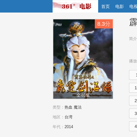
首页
电影
电
8.3
分
简介
播放
全46集
类型：
热血
魔法
地区：
台湾
年代：
2014