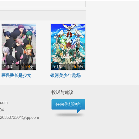
至1集
5.4
分
至1集
5.9
分
最强番长是少女
银河美少年剧场
版
投诉与建议
.com
任何你想说的
04
5073304@qq.com