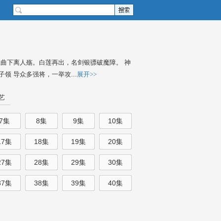
曲下离人殇。白莲再出，名剑银骠破魔障。 神
 导众多强将，一举攻...
展开>>
艺
7集
8集
9集
10集
17集
18集
19集
20集
27集
28集
29集
30集
37集
38集
39集
40集