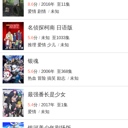
期连载，《蔷薇十字馆杀人事件》于2012年12月26日开始连
8.6
分
/
2016年 至11集
载，并于2013年4月17日完结此故事，作为20周年系列的终
爱情
剧情
/
未知
结故事。新故事用回“新系列”作名称，标题定为《金田一少年
事件簿 r》，以《雪鬼传说杀人事件》作为起始案件。而于
2014年4月5日, 新作动画也终于复活！
名侦探柯南 日语版
5.6
分
/
未知 至1033集
推理
爱情
少儿
/
未知
银魂
5.6
分
/
2006年 至368集
热血
冒险
搞笑
励志
/
未知
最强番长是少女
5.4
分
/
2017年 至1集
爱情
/
未知
银河美少年剧场版