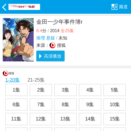
频道
金田一少年事件簿r
8.4
分
/
2014
全25集
推理
悬疑
/
未知
来源：
搜狐
高清播放
搜狐
1-20集
21-25集
1集
2集
3集
4集
5集
6集
7集
8集
9集
10集
11集
12集
13集
14集
15集