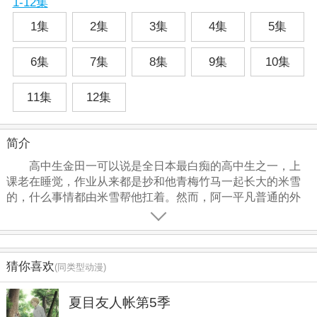
1-12集
1集
2集
3集
4集
5集
6集
7集
8集
9集
10集
11集
12集
简介
高中生金田一可以说是全日本最白痴的高中生之一，上
课老在睡觉，作业从来都是抄和他青梅竹马一起长大的米雪
的，什么事情都由米雪帮他扛着。然而，阿一平凡普通的外
表下却隐藏着一颗可能世界上最严密精细的头脑。他的爷爷
金田一耕助是日本最有名的侦探之一，阿一遗传了爷爷的优
秀基因，无论多么高明的犯罪手法、多么狡诈的罪犯，在他
面前都无所遁形！这一系列里，阿一和米雪将会遇到校园七
猜你喜欢
(同类型动漫)
不思议杀人事件、怪盗绅士杀人事件等一系列的恐怖杀人事
件，阿一到底怎么拨开一宗宗看似毫无头绪的杀人案的迷
夏目友人帐第5季
雾？原作漫画与2012年开始在《周刊少年magazine》恢复长