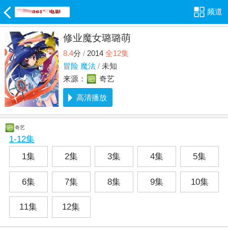
频道
修业魔女璐璐萌
8.4
分
/
2014
全12集
冒险
魔法
/
未知
来源：
奇艺
高清播放
奇艺
1-12集
1集
2集
3集
4集
5集
6集
7集
8集
9集
10集
11集
12集