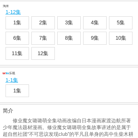
淘米
1-12集
1集
2集
3集
4集
5集
6集
7集
8集
9集
10集
11集
12集
乐视
1-1集
1集
简介
修业魔女璐璐萌全集动画改编自日本漫画家渡边航所著
少年魔法题材漫画。修业魔女璐璐萌全集故事讲述的是属于
超自然社团“不可思议发现club”的平凡且单身的高中生柴木耕