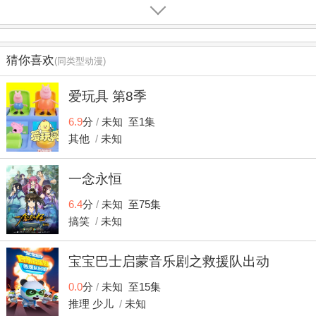
太偶然发现了一本魔导书，并且误打误撞地使用魔导书的力
量召唤出了能够实现 愿望的魔女“璐璐萌”，其代价则是付出生
命。知道代价后的柴木非常恐慌，但由于璐璐萌违反规则而
被判了130年的禁锢之刑，契约被无效化了。虽然柴木因此
猜你喜欢
(同类型动漫)
得救，然而他依旧铁下心想要拯救璐璐萌。其后柴木开始与
璐璐萌一同生活，恋爱校园喜剧就此展开。
爱玩具 第8季
6.9
分
/
未知 至1集
其他
/
未知
一念永恒
6.4
分
/
未知 至75集
搞笑
/
未知
宝宝巴士启蒙音乐剧之救援队出动
0.0
分
/
未知 至15集
推理
少儿
/
未知