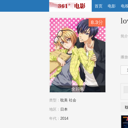
首页
电影
电
lo
8.3
分
简介
播放
全10集
类型：
耽美
社会
地区：
日本
年代：
2014