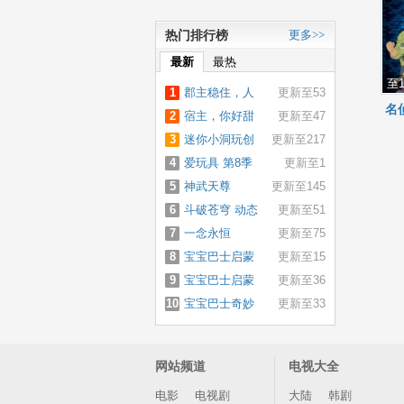
热门排行榜
更多>>
最新
最热
至1
1
郡主稳住，人
更新至53
名
2
设不能崩
宿主，你好甜
更新至47
3
迷你小洞玩创
更新至217
4
造
爱玩具 第8季
更新至1
5
神武天尊
更新至145
6
斗破苍穹 动态
更新至51
7
漫画 第4季
一念永恒
更新至75
8
宝宝巴士启蒙
更新至15
9
音乐剧之救援
宝宝巴士启蒙
更新至36
10
队出动
音乐剧之细菌
宝宝巴士奇妙
更新至33
来了
大冒险
网站频道
电视大全
电影
电视剧
大陆
韩剧