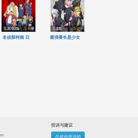
至1033集
5.6
分
至1集
5.4
分
名侦探柯南 日
最强番长是少女
语版
投诉与建议
om
任何你想说的