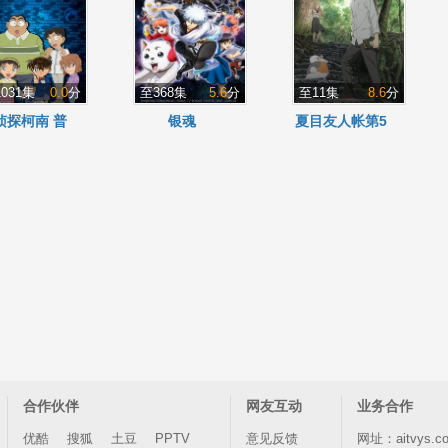
031集
0.0
分
至368集
5.6
分
至11集
8.6
分
侦探柯南 普
银魂
夏目友人帐第5
通话版
季
合作伙伴
网友互动
业务合作
优酷
搜狐
土豆
PPTV
意见反馈
网址：aitvys.c