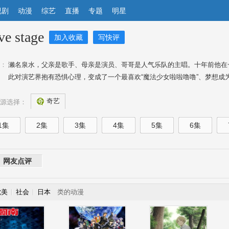
视剧
动漫
综艺
直播
专题
明星
ve stage
加入收藏
写快评
：
濑名泉水，父亲是歌手、母亲是演员、哥哥是人气乐队的主唱。十年前他在
此对演艺界抱有恐惧心理，变成了一个最喜欢“魔法少女啦啦噜噜”、梦想成为
奇艺
源选择：
1集
2集
3集
4集
5集
6集
网友点评
耽美
社会
日本
类的动漫