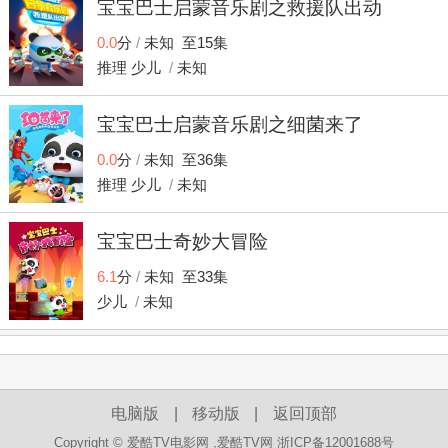
宝宝巴士启蒙音乐剧之救援队出动
0.0
分
/
未知 至15集
推理
少儿
/
未知
宝宝巴士启蒙音乐剧之细菌来了
0.0
分
/
未知 至36集
推理
少儿
/
未知
宝宝巴士奇妙大冒险
6.1
分
/
未知 至33集
少儿
/
未知
电脑版
|
移动版
|
返回顶部
Copyright © 爱酷TV电影网 ,爱酷TV网 浙ICP备12001688号