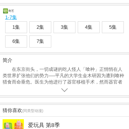
奇艺
1-7集
1集
2集
3集
4集
5集
6集
7集
简介
在东京街头，一切成谜的吃人怪人「喰种」正悄悄在人
类世界扩张他们的势力──平凡的大学生金木研因为遭到喰种
猎食而命垂危。医生为他进行了器官移植手术，然而器官者
其实是喰种，在病醒来的金木很快就感觉到身体不对劲，原
本记忆中美味的食物全都走味到难以下 嚥。一开始，即使好
几天不吃东西他也不会饿，但不久，激烈的空腹感开始折磨
他。当他意识到，能引起他食欲的对象只剩下街上错身而过
猜你喜欢
(同类型动漫)
的男男女女。在群众中潜伏着，狩猎着人类，这个吞食着死
尸的怪人，人们称其为食尸鬼，在青年和怪人相遇之时，充
爱玩具 第8季
满波折的命运的齿轮开始转动了！