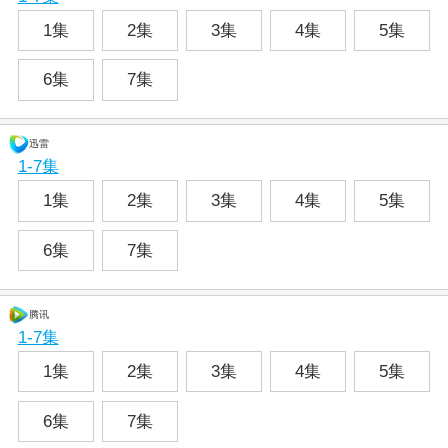
1集
2集
3集
4集
5集
6集
7集
迅雷
1-7集
1集
2集
3集
4集
5集
6集
7集
腾讯
1-7集
1集
2集
3集
4集
5集
6集
7集