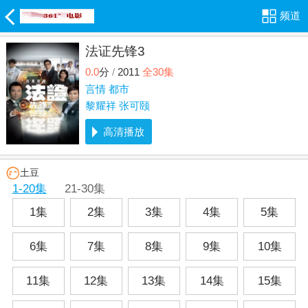
频道
法证先锋3
0.0
分
/
2011
全30集
言情
都市
黎耀祥
张可颐
高清播放
土豆
1-20集
21-30集
1集
2集
3集
4集
5集
6集
7集
8集
9集
10集
11集
12集
13集
14集
15集