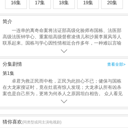
16集
17集
18集
19集
20集
简介
一连串的离奇命案将法证部高级化验师布国栋、法医部
高级法医钟学心、重案组高级督察凌倩儿和沙展李展风等人
联系起来。国栋与学心因性情相近合作多年，一种难以言喻
的默契渐渐滋长，故当国栋与妻子周奕霏的婚姻破裂之后，
才明白最了解自己的是学心；而倩儿与展风于重案组合作无
间出生入死，造就了一段真挚的爱情…… 此外，科学鉴
分集剧情
查看全部>
证主任蒋卓君与何正民，又是法证部一对于严肃的法证工作
第1集
以外，成就浪漫的金童玉女。这群专业的人员，从鉴证、化
验、逻辑、心理、医学及科学等不同范畴，跨部门联合破案
卓君为救正民而中枪，正民为此担心不已；健保与国栋
缉凶，竭力维护法纪。
在大龙家搜证时，竟在灶底有惊人发现；大龙承认所有凶杀
案也是自己所为，更将为何杀人之原因坦白相告。 众人看见
大龙痛恨女性的情绪多年仍未平复，且愈说愈兴奋，令人毛
骨悚然；大龙说出当年杀害学心的母亲与企图杀害翠娴，全
因两人在进入大田拗村时曾指骂他的儿子。 学心揭穿大龙谎
言 学心亲自到口供房内询问大龙如何杀死奕霏时，大龙指自
猜你喜欢
(同类型或同主演电视剧)
己站着杀人；学心即时揭穿了他的谎言，但大龙仍坚称自己