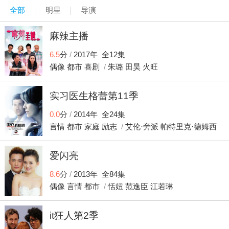
是杀害奕霏的凶手。 倩儿看出大龙欲包庇儿子德，但明伟回
全部
明星
导演
到警署后却带来另一惊人消息，原来德是中度弱智人士。 正
民抖擞精神投入工作，誓要为死者找出真凶，国栋等人检验
麻辣主播
在大龙家搜出的证物，国栋对比大龙与德的dna图谱，发现两
人并非亲生父子。 倩儿担心案件未了 倩儿等人开会，忆起学
6.5
分
/
2017年 全12集
心与国栋也提及过大龙的变态行为是一种精神病，倩儿担心
偶像
都市
喜剧
/
朱璐
田昊
火旺
大龙的亲生儿子也可能受到遗传。正当众人工作时，羁留所
传来大龙自杀身亡的消息。国栋陪学心探望博史，学心发觉
实习医生格蕾第11季
遗漏了毛衫外套在博史家，国栋替学心取衫，而学心于小路
上等候他回来；正当学心以为一切将雨过天晴，学心却发现
0.0
分
/
2014年 全24集
草丛中发出声音，更出现了一对穿有绿色高跟鞋的脚…… 学
言情
都市
家庭
励志
/
艾伦·旁派
帕特里克·德姆西
心国栋双双被擒 学心立刻致电向国栋求救，但国栋接听后只
凯文·马克德
听到学心一声大叫……国栋担心学心遇上意外立即折返；国
栋在途中更不停致电给学心时，发现一辆私家车内传来微弱
爱闪亮
的手机铃声。国栋急忙追上车子，司机刻意摆动车身企图摆
8.6
分
/
2013年 全84集
脱他；国栋情急下用脚踢破车窗跳入车内，但未及反应却被
对方击昏。学心醒来时发现自己与国栋双双被绳索捆绑动弹
偶像
言情
都市
/
恬妞
范逸臣
江若琳
不得，而一名男子正皮笑肉不笑的看着他们。 为救父亲提出
交换 学心猜出此人应是大龙的亲生儿子，亦是杀死奕霏的真
it狂人第2季
凶；大龙儿子欲以两人的性命交换父亲自由，国栋与学心明