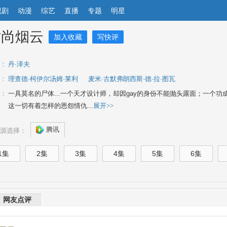
视剧
动漫
综艺
直播
专题
明星
时尚烟云
加入收藏
写快评
：
丹·泽夫
：
理查德·柯伊尔汤姆·莱利
麦米·古默弗朗西斯·德·拉·图瓦
：
一具莫名的尸体...一个天才设计师，却因gay的身份不能抛头露面；一个功
这一切有着怎样的恩怨情仇...
展开>>
腾讯
源选择：
1集
2集
3集
4集
5集
6集
网友点评