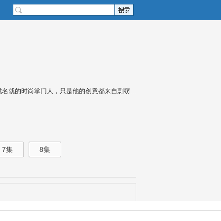
成名就的时尚掌门人，只是他的创意都来自剽窃...
7集
8集