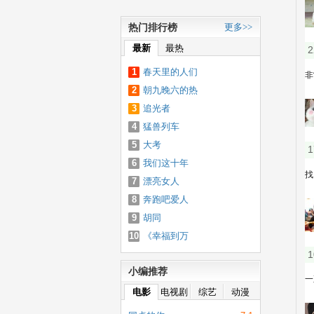
热门排行榜
更多>>
最新
最热
1
春天里的人们
2
朝九晚六的热
3
恋
追光者
4
猛兽列车
5
大考
6
我们这十年
7
漂亮女人
8
奔跑吧爱人
9
胡同
10
《幸福到万
家》电视剧全
小编推荐
集免费观看全
集完整版百度
电影
电视剧
综艺
动漫
云资源