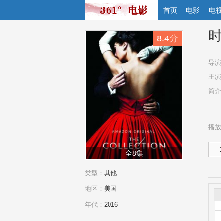
首页
电影
电
8.4
分
导演
主演
简介
播放
全8集
类型：
其他
地区：
美国
年代：
2016