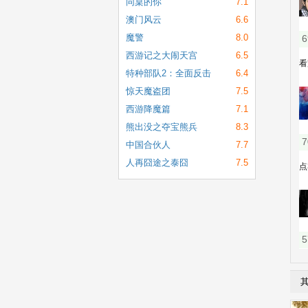
同桌的你
7.1
[720p.1080p]
澳门风云
6.6
[迅雷下载][高清
魔警
8.0
下载]
西游记之大闹天宫
6.5
特种部队2：全面反击
6.4
惊天魔盗团
7.5
西游降魔篇
7.1
熊出没之夺宝熊兵
8.3
中国合伙人
7.7
人再囧途之泰囧
7.5