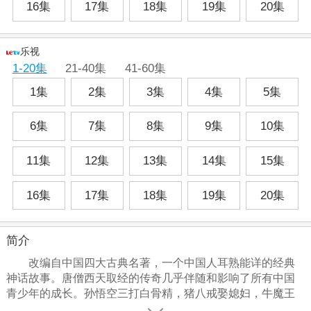
16集
17集
18集
19集
20集
乐视
1-20集
21-40集
41-60集
1集
2集
3集
4集
5集
6集
7集
8集
9集
10集
11集
12集
13集
14集
15集
16集
17集
18集
19集
20集
简介
改编自中国四大古典名著，一个中国人耳熟能详的经典
神话故事。唐僧西天取经的传奇几乎伴随和影响了所有中国
青少年的成长。孙悟空三打白骨精，猪八戒娶媳妇，牛魔王
和火焰山....一个一个妙趣横生的神话故事,让你在这一幕幕的