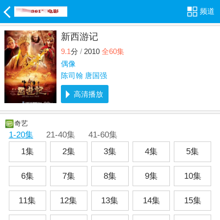
频道
新西游记
9.1
分
/
2010
全60集
偶像
陈司翰
唐国强
高清播放
奇艺
1-20集
21-40集
41-60集
1集
2集
3集
4集
5集
6集
7集
8集
9集
10集
11集
12集
13集
14集
15集