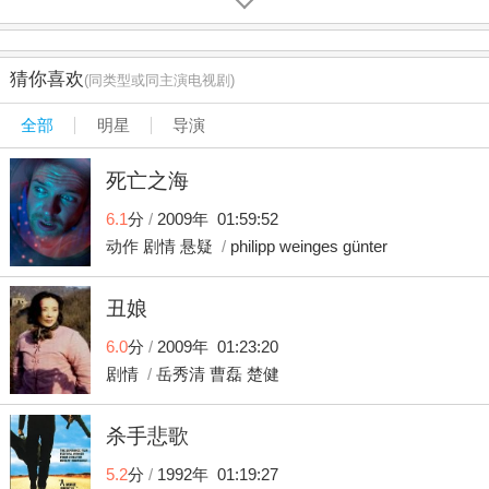
幻象仙境中逍遥个够。内容简介 规模庞大的电视剧《西游
记》，总长达25个小时，几乎包括了百回小说《西游记》里
所有精彩篇章，这部片子塑造了众多色彩绚丽的屏幕形象。
猜你喜欢
(同类型或同主演电视剧)
唐玄藏稳重端庄，孙悟空机敏诙谐，猪八戒愚直滑稽，沙和
尚憨厚忠勇，活灵活现，惟妙惟肖。除了师徒四人以外，还
全部
明星
导演
有各路神仙佛道以及四海妖魔鬼怪。西天取经的路途虽然遥
远和艰辛，但师徒四人总能化险为夷，终究取得正果。 该片
死亡之海
采用实景为主，内外景结合的拍摄方法。既有金碧辉煌的灵
宵宝殿，祥云飘渺的瑶池仙境，金镶玉砌的东海龙宫等棚内
6.1
分
/
2009年 01:59:52
场景，又有风光倚丽的园林妙景，名山绝胜以及扬名远近的
动作
剧情
悬疑
/
philipp
weinges
günter
寺刹道观。。。把奇妙的故事和瑰丽的景色结合在一起，极
大的丰富了本片的可观赏性。 该片众多演员的出色表演更是
丑娘
赢得广大观众的认可，使得这部电视剧成为中国电视剧的一
个经典，也是今年来大家津津乐道的一个影视佳品，适合全
6.0
分
/
2009年 01:23:20
家老少一起观赏。 《西游记》以丰富瑰奇想象描写了师徒四
剧情
/
岳秀清
曹磊
楚健
人遥远西方取经途上和穷山恶水冒险斗争历程并将所经历千
难万险形象化为妖魔鬼怪所设置八十一难以动物幻化有情精
怪生动地表现了无情山川险阻并以降妖伏魔歌颂了取经人排
杀手悲歌
除艰难战斗精神一部人战胜自然凯歌 遥远古代东方傲来国有
5.2
分
/
1992年 01:19:27
一座花果山山上有一块仙石吸收日月精华内育仙胞一日迸裂