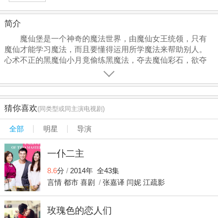
简介
魔仙堡是一个神奇的魔法世界，由魔仙女王统领，只有
魔仙才能学习魔法，而且要懂得运用所学魔法来帮助别人。
心术不正的黑魔仙小月竟偷练黑魔法，夺去魔仙彩石，欲夺
取最高魔法的秘密，躲到人类世界。守护彩石的魔仙小蓝，
为了将功赎罪，奉命追寻魔仙彩石，因而来到人类世界。小
蓝就藏身于八音盒内，被凌美琪、凌美雪带回家中成为凌家
的保姆，与美琪、美雪结下一段珍贵的友情。在魔仙女王的
猜你喜欢
(同类型或同主演电视剧)
首肯下，小蓝教会美琪、美雪魔法，让她们成为小魔仙，正
面地用魔法帮助人及协助寻找魔仙彩石
全部
明星
导演
一仆二主
8.6
分
/
2014年 全43集
言情
都市
喜剧
/
张嘉译
闫妮
江疏影
玫瑰色的恋人们