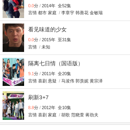
0.0
分
/
2014年 全52集
言情
都市
家庭
/
李章宇
韩善花
金敏瑞
看见味道的少女
0.0
分
/
2015年 至31集
言情
/
未知
隔离七日情（国语版）
9.1
分
/
2011年 全20集
言情
喜剧
悬疑
/
马浚伟
郭羡妮
黄宗泽
刷新3+7
8.8
分
/
2012年 全10集
言情
喜剧
家庭
/
胡歌
范晓萱
蒋劲夫