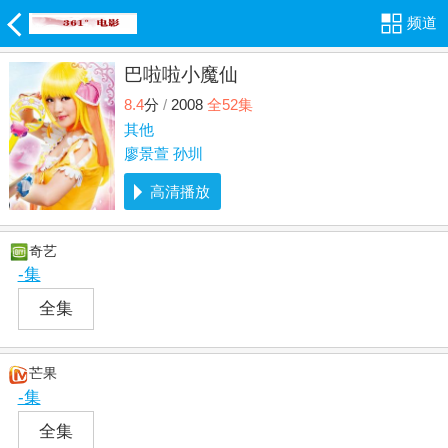
频道
巴啦啦小魔仙
8.4
分
/
2008
全52集
其他
廖景萱
孙圳
高清播放
奇艺
-集
全集
芒果
-集
全集