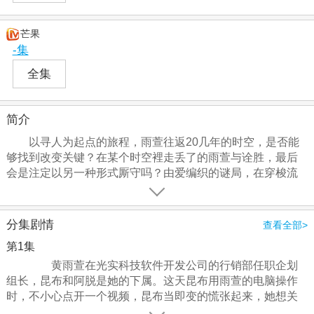
芒果
-集
全集
简介
以寻人为起点的旅程，雨萱往返20几年的时空，是否能
够找到改变关键？在某个时空裡走丢了的雨萱与诠胜，最后
会是注定以另一种形式厮守吗？由爱编织的谜局，在穿梭流
年中，越来越清晰…… 
分集剧情
查看全部>
第1集
黄雨萱在光实科技软件开发公司的行销部任职企划
组长，昆布和阿脱是她的下属。这天昆布用雨萱的电脑操作
时，不小心点开一个视频，昆布当即变的慌张起来，她想关
掉视频，电脑却偏偏卡住了，任何操作都阻止不了画面播