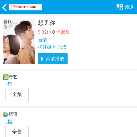
频道
想见你
9.8
分
/
0
全26集
言情
柯佳嬿
许光汉
高清播放
奇艺
-集
全集
腾讯
-集
全集