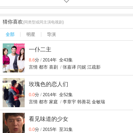
放。视频里是曾经的雨萱和男朋友王诠胜和大家聚会的画
面，那时的气氛活跃、欢快。可是现在看到这些，大家都很
紧张、伤感。 雨萱见电脑不受控制，于是跑过去直接拔
猜你喜欢
(同类型或同主演电视剧)
掉电源，然后便装作若无其事的样子去会客室见客户了。办
公室里的人都为此感到不安，王诠胜和雨萱曾是恋人，但是
全部
明星
导演
两年前王诠胜遭受了飞机坠海事故，飞机上所有的人都遇
难，并且王诠胜和其中一半的乘客不见了踪影。她一直不能
一仆二主
从失去他的痛苦中走出来，因此同事们都不敢触碰这件往
事。 雨萱并非时时刻刻都是一副悲伤的样子，相反她在
8.6
分
/
2014年 全43集
别人面前常常表现出乐观开朗的状态，尽管这样，细心的昆
言情
都市
喜剧
/
张嘉译
闫妮
江疏影
布还是发现了她内心深处的痛苦，从她的脸书晒出来的生活
日常，昆布看出来她从来都没忘记过王胜诠。 雨萱每天
玫瑰色的恋人们
上班不搭乘直达公司的214路公交车，反而绕远路去乘317
路，这是因为在大学的时候王诠胜每天都陪她坐这路公交
0.0
分
/
2014年 全52集
车。午休吃饭的时间，她一个人坐在公司的休闲区一边吃一
言情
都市
家庭
/
李章宇
韩善花
金敏瑞
边自拍，因为以前她常常在这个环境下和王诠胜视频通话。
下班后她又准时去一家饮料店买一杯饮料，尽管她不喜欢
喝，但那是王诠胜曾经等她下班的地方。所有的这些，她都
看见味道的少女
拍照晒到自己的脸书上，她希望他还活着，当他看到这些
0.0
分
/
2015年 至31集
后，有一天能回来她身边。 小黛的宠物狗布鲁斯走丢