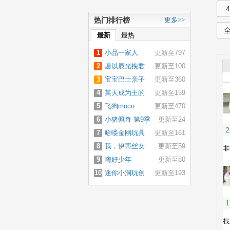
热门排行榜
更多>>
最新
最热
1
小品一家人
更新至797
2
愿以辰光挽君
更新至100
3
心
宝宝巴士亲子
更新至360
4
游戏
某天成为王的
更新至159
5
女儿
飞狗moco
更新至470
6
小猪佩奇 第9季
更新至24
7
哈喽金刚玩具
更新至161
8
大战
我，伊蒂丝女
更新至59
9
皇
嗨好少年
更新至80
10
迷你小洞玩创
更新至193
造