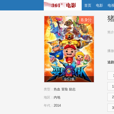
首页
电影
电
猪
8.9
分
简介
播放
追剧
全52集
类型：
热血
冒险
励志
地区：
内地
年代：
2014