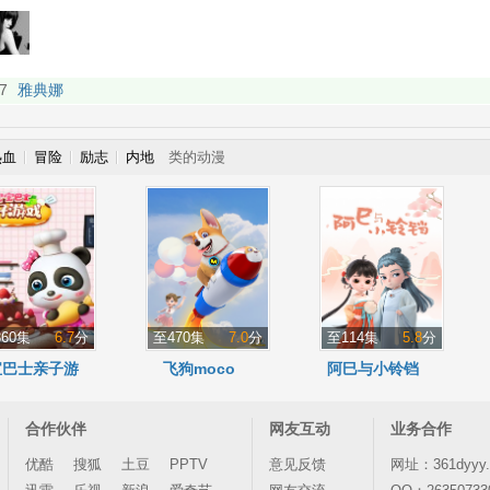
热血
冒险
励志
内地
类的动漫
60集
6.7
分
至470集
7.0
分
至114集
5.8
分
宝巴士亲子游
飞狗moco
阿巳与小铃铛
戏
合作伙伴
网友互动
业务合作
优酷
搜狐
土豆
PPTV
意见反馈
网址：361dyyy