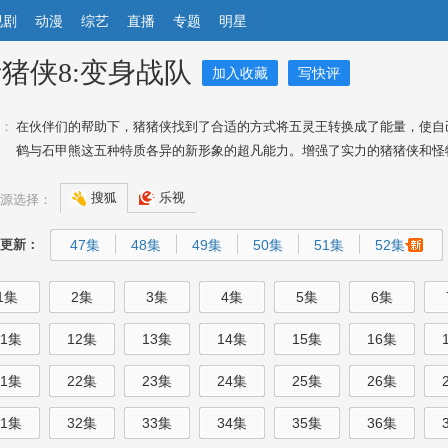
视剧
动漫
综艺
直播
专题
明星
猪侠8:变身战队
加入收藏
写快评
：
在伙伴们的帮助下，猪猪侠找到了合适的方式将五灵王转换成了能量，使自
鹤与石甲熊这五种特质各异的新形象的超凡能力。增强了实力的猪猪侠和怪物
搜狐
乐视
源选择：
更新：
47集
48集
49集
50集
51集
52集
1集
2集
3集
4集
5集
6集
11集
12集
13集
14集
15集
16集
21集
22集
23集
24集
25集
26集
31集
32集
33集
34集
35集
36集