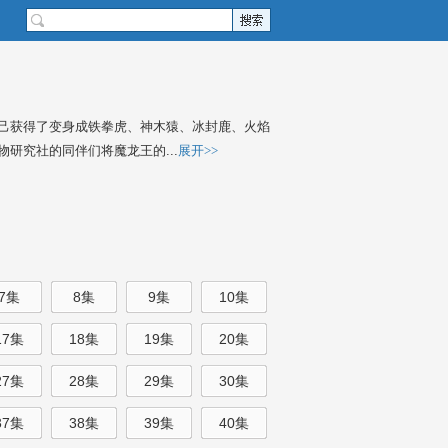
己获得了变身成铁拳虎、神木猿、冰封鹿、火焰
研究社的同伴们将魔龙王的...
展开>>
7集
8集
9集
10集
17集
18集
19集
20集
27集
28集
29集
30集
37集
38集
39集
40集