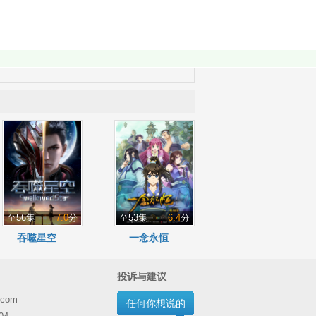
至56集
7.0
分
至53集
6.4
分
吞噬星空
一念永恒
投诉与建议
.com
任何你想说的