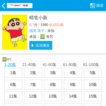
频道
蜡笔小新
8.7
分
/
1990
全1821集
搞笑
亲子
/
未知
来源：
奇艺
高清播放
奇艺
1-20集
21-40集
41-60集
61-80集
81-100集
1集
2集
3集
4集
5集
6集
7集
8集
9集
10集
11集
12集
13集
14集
15集