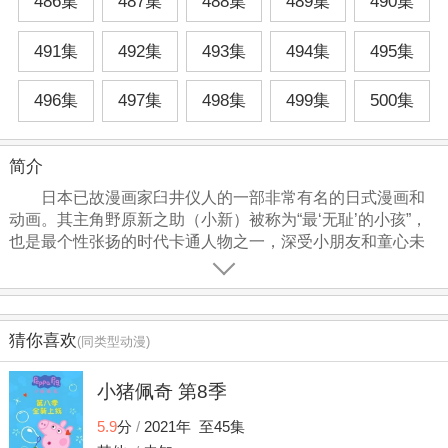
486集
487集
488集
489集
490集
491集
492集
493集
494集
495集
496集
497集
498集
499集
500集
简介
日本已故漫画家臼井仪人的一部非常有名的日式漫画和
动画。其主角野原新之助（小新）被称为“最‘无耻’的小孩”，
也是最个性张扬的时代卡通人物之一，深受小朋友和童心未
泯人士的欢迎。其受欢迎程度，可以由故事发生地埼玉县春
日市采纳了他作为宣传人物而得知。内容是平实地描写一户
核心家庭日常生活的写照，而笑点多半是小新总是搞不清楚
状况而出的差错或是惹人发怒的情形。
猜你喜欢
(同类型动漫)
小猪佩奇 第8季
5.9
分
/
2021年 至45集