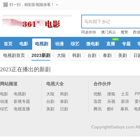
扫一扫，精彩影视随身看！
同桌的你
澳门风云
魔警
西
首页
电影
电视剧
动漫
综艺
微电影
直播
专题
电视剧首页
2023新剧
大陆
韩剧
台剧
泰剧
美剧
日
2023正在播出的新剧
网站频道
电视大全
合作伙伴
电影
电视剧
大陆
韩剧
优酷
搜狐
土豆
P
动漫
影视专题
台剧
泰剧
迅雷
乐视
新浪
爱
综艺
电视直播
美剧
日剧
腾讯
酷6
暴风
电
Copyright©aitvys.com Al