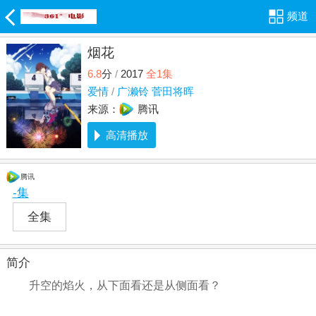
频道
烟花
6.8
分
/
2017
全1集
爱情
/
广濑铃
菅田将晖
来源：
腾讯
高清播放
腾讯
-集
全集
简介
升空的焰火，从下面看还是从侧面看？