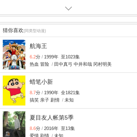
猜你喜欢
(同类型动漫)
航海王
6.2
分
/
1999年 至1023集
热血
冒险
/
田中真弓
中井和哉
冈村明美
蜡笔小新
8.7
分
/
1990年 全1821集
搞笑
亲子
剧情
/
未知
夏目友人帐第5季
8.6
分
/
2016年 至13集
爱情
剧情
/
未知