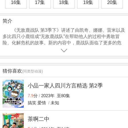
16集
17集
18集
19集
20集
简介
《无敌鹿战队 第3季下》讲述了由凯奇、娜娜、雷米以及
多比四只小鹿组成“无敌鹿战队”在帮助他人的过程中勇敢冒
险、化解危机的故事。新的内容中，鹿战队面临了更多的危
机与挑战。闪亮岛下方的海洋广阔又美丽，无限的奥秘等待
着鹿战队的探索。鹿战队在化解危机的过程中结识了很多新
朋友，也为我们展现了更多闪亮岛的奇幻场景。
猜你喜欢
(同类型动漫)
小品一家人四川方言精选 第2季
7.9
分
/
2023年 至80集
搞笑
爱情
/
未知
茶啊二中