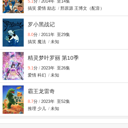
5.1
分
/
2014年 至14集
搞笑
爱情
励志
/
邢原源
王博文（配音）
罗小黑战记
8.0
分
/
2011年 至29集
搞笑
魔法
/
未知
精灵梦叶罗丽 第10季
9.1
分
/
2023年 至26集
爱情
科幻
/
未知
霸王龙雷奇
8.7
分
/
2023年 至52集
推理
少儿
/
未知