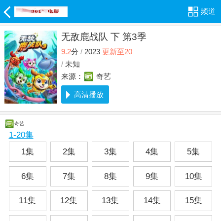
频道
无敌鹿战队 下 第3季
9.2
分
/
2023
更新至20
/
未知
来源：
奇艺
高清播放
奇艺
1-20集
1集
2集
3集
4集
5集
6集
7集
8集
9集
10集
11集
12集
13集
14集
15集