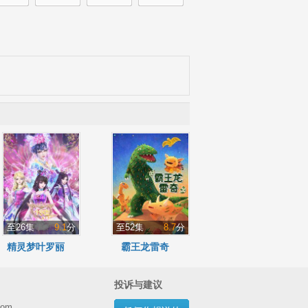
至26集
9.1
分
至52集
8.7
分
精灵梦叶罗丽
霸王龙雷奇
第10季
投诉与建议
com