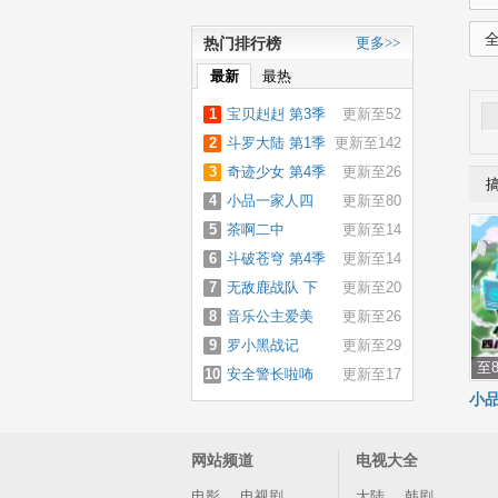
热门排行榜
更多>>
最新
最热
1
宝贝赳赳 第3季
更新至52
2
斗罗大陆 第1季
更新至142
3
奇迹少女 第4季
更新至26
4
小品一家人四
更新至80
5
川方言精选 第2
茶啊二中
更新至14
6
季
斗破苍穹 第4季
更新至14
7
无敌鹿战队 下
更新至20
8
第3季
音乐公主爱美
更新至26
9
莉 第3季
罗小黑战记
更新至29
至
10
安全警长啦咘
更新至17
小
啦哆 第3季
方言
网站频道
电视大全
电影
电视剧
大陆
韩剧