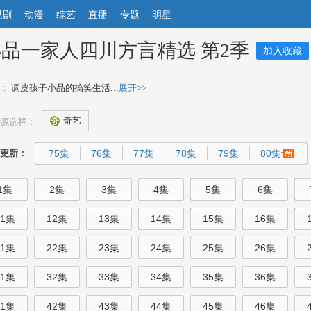
视剧
动漫
综艺
直播
专题
明星
品一家人四川方言精选 第2季
加入收藏
：
调皮孩子小品的搞笑生活...
展开>>
奇艺
源选择：
更新：
75集
76集
77集
78集
79集
80集
1集
2集
3集
4集
5集
6集
11集
12集
13集
14集
15集
16集
21集
22集
23集
24集
25集
26集
31集
32集
33集
34集
35集
36集
41集
42集
43集
44集
45集
46集