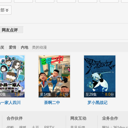
全部
网友点评
搞笑
爱情
内地
类的动漫
80集
7.9
分
至14集
5.1
分
至29集
8.0
分
品一家人四川
茶啊二中
罗小黑战记
精选 第2季
合作伙伴
网友互动
业务合作
优酷
搜狐
土豆
PPTV
意见反馈
网址：361dyy.