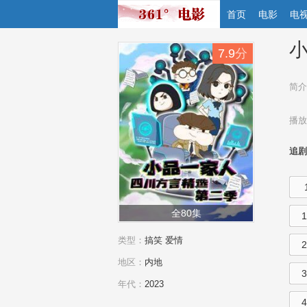
首页
电影
电
小
7.9
分
简介
播放
追剧
全80集
类型：
搞笑
爱情
地区：
内地
年代：
2023