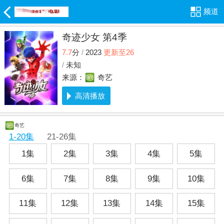
频道
奇迹少女 第4季
7.7
分
/
2023
更新至26
/
未知
来源：
奇艺
高清播放
奇艺
1-20集
21-26集
1集
2集
3集
4集
5集
6集
7集
8集
9集
10集
11集
12集
13集
14集
15集