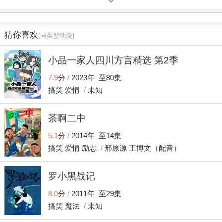
着很大的压力。重要的责任让马丽娜自顾不暇，与艾俊也疏
远了不少。与此同时，新的危机悄然而至，为了应对同时拥
有蝴蝶及孔雀米可幻奇的影魔蝶，马丽娜需要付出双倍的努
猜你喜欢
(同类型动漫)
力来隐藏自己的秘密，奇迹少女需要变得更强大！奇迹少
女、黑猫罗尔以及他们的伙伴们将组成新的英雄联盟，继续
小品一家人四川方言精选 第2季
他们的使命，保卫这座他们热爱的城市！
7.9
分
/
2023年 至80集
搞笑
爱情
/
未知
茶啊二中
5.1
分
/
2014年 至14集
搞笑
爱情
励志
/
邢原源
王博文（配音）
罗小黑战记
8.0
分
/
2011年 至29集
搞笑
魔法
/
未知