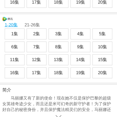
16集
17集
18集
19集
20集
腾讯
1-20集
21-26集
1集
2集
3集
4集
5集
6集
7集
8集
9集
10集
11集
12集
13集
14集
15集
16集
17集
18集
19集
20集
简介
马丽娜又有了新的使命！现在她不仅是保护巴黎的超级
女英雄奇迹少女，而且还是米可幻奇的新守护者！为了保护
好自己的秘密身份，并且保护魔法精灵们的安全，马丽娜还
要刻意避开好友阿雅和卢凯，因此造成了不少的误会，承受