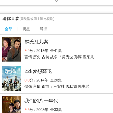
过逝，江建英知道她错了，她妈将她推开，荣芬芳不喜欢这
个外婆。江建英一走就是八年，江建军向她问起前因后果，
她在乡下的男人叫荣火丁，上海多年来变化很大，江建军想
猜你喜欢
(同类型或同主演电视剧)
带他们出去转转，之后送她们回去。 江建英回上海是想求她
妈让她和荣芬芳留在上海，她没有任何抱怨，她们在兔场镇
全部
明星
导演
呆不下去了，阿菊指责建军，她不想让她们留下来，江建英
跪下来苦苦相求。林越见荣芬芳坐在外面的地上，还小看她
赵氏孤儿案
是乡巴佬，林兴民让儿子林越送包子给荣芬芳吃，林越端着
包子让她学完狗叫之后就把包子给她吃，这是在侮辱她，她
9.2
分
/
2013年 全41集
学完狗叫后拿到包子吃起来。 阿菊用肚子里的孩子来要挟江
言情
历史
古装
战争
/
吴秀波
孙淳
应采儿
建军，江建英同意回兔场镇，但要留下荣芬芳在上海。林越
用肥皂假装成大白兔糖让荣芬芳学狗爬，她爬完后发现是肥
22k梦想高飞
皂，荣芬芳追着林越打起来，江建英听到声音后晕倒过去，
家人急忙将她送入医院，江母同意留下江建英母女，她知道
0.0
分
/
2014年 全20集
女儿多年来在外面肯定受苦了。菊花在家里冲着荣芬芳大
偶像
言情
都市
/
王宥胜
孟耿如
郭书瑶
吼，荣芬芳要找她妈，菊花将她锁在屋里，林兴民听到外面
声音后隔窗查看，他媳妇让他以后不要多管闲事。 江建英醒
来后见她妈和弟弟在床前，医生说她是劳累所致，江建英知
我们的八十年代
道自己得了什么病，她在兔场镇已经查出自己患上了白血
9.5
分
/
2008年 全33集
病，江建英早把家里地址缝在荣芬芳的口袋里。江母希望她