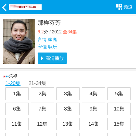
频道
那样芬芳
9.2
分
/
2012
全34集
言情
家庭
宋佳
耿乐
高清播放
乐视
1-20集
21-34集
1集
2集
3集
4集
5集
6集
7集
8集
9集
10集
11集
12集
13集
14集
15集