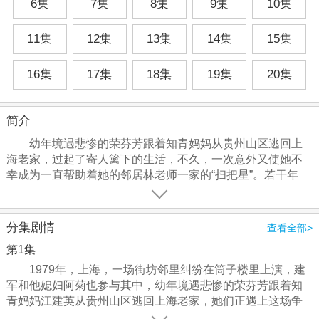
6集
7集
8集
9集
10集
11集
12集
13集
14集
15集
16集
17集
18集
19集
20集
简介
幼年境遇悲惨的荣芬芳跟着知青妈妈从贵州山区逃回上
海老家，过起了寄人篱下的生活，不久，一次意外又使她不
幸成为一直帮助着她的邻居林老师一家的“扫把星”。若干年
后，已经长大的芬芳偶然与林家兄弟重逢，三人的生活轨迹
重新交织在了一起。
分集剧情
查看全部>
第1集
1979年，上海，一场街坊邻里纠纷在筒子楼里上演，建
军和他媳妇阿菊也参与其中，幼年境遇悲惨的荣芬芳跟着知
青妈妈江建英从贵州山区逃回上海老家，她们正遇上这场争
吵，江建英妈指责她八年来全无音信，她爸也因她的事情而