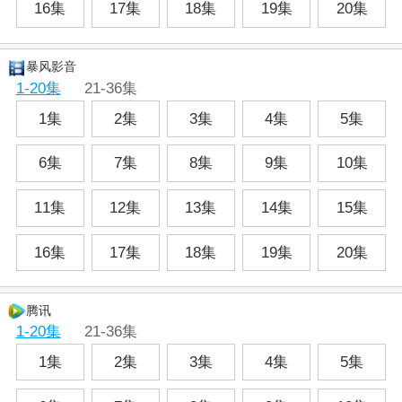
16集
17集
18集
19集
20集
暴风影音
1-20集
21-36集
1集
2集
3集
4集
5集
6集
7集
8集
9集
10集
11集
12集
13集
14集
15集
16集
17集
18集
19集
20集
腾讯
1-20集
21-36集
1集
2集
3集
4集
5集