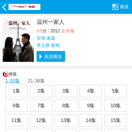
频道
温州一家人
9.5
分
/
2012
全36集
言情
家庭
李立群
殷桃
高清播放
搜狐
1-20集
21-36集
1集
2集
3集
4集
5集
6集
7集
8集
9集
10集
11集
12集
13集
14集
15集