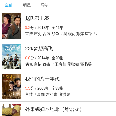
话，为了戏弄一下胡先生，曾小贤上前认真让算命先生算
全部
明星
导演
命。 待算命先生算完命，曾小贤立即开口表态不相信算命先
生的话，算命先生见曾小贤为难他，立即将广告招牌扯了下
赵氏孤儿案
来，露出另外一张新的广告牌，曾小贤盯睛一看，赫然发现
广告牌上写着“不相信算命收八十元”的文字。 看完了文字曾小
9.2
分
/
2013年 全41集
贤认为算命先生是在坑人，依然不坚持付钱给算命先生，讲
言情
历史
古装
战争
/
吴秀波
孙淳
应采儿
完了在街上算命的事情，曾小贤又向关谷讲起了另一件事
情。 天气非常好，关谷女友来到美嘉身边，希望美嘉可以陪
22k梦想高飞
她一起逛街购物，事后关谷女友与关谷见面，关谷经过一番
思虑决定调查的事情。 美嘉知道关谷在调查怀孩子的事情，
0.0
分
/
2014年 全20集
由于案子与快递有关，美嘉专程将快递员唤到家中，请求快
偶像
言情
都市
/
王宥胜
孟耿如
郭书瑶
递员按照她的话去做事，由于快递员不同意，美嘉使出美人
计频频向快递员抛媚眼，快递员立即神魂颠倒决定按照美嘉
的话做事。 关谷并不知道美嘉与快递员接触过，一次找到快
我们的八十年代
递员询问一些可疑的线索，快递员牢记之前美嘉的叮嘱，故
9.5
分
/
2008年 全33集
意撒谎说了一些子虚乌有的事情。 曾小贤得到了一本绝世神
功书册，为了练成书册中的神功，曾小贤在家中苦苦练习，
言情
/
夏雨
左小青
张洪睿
每天烧了热水将水放到热水中搅拌，除了在热水中搅伴以
外，曾贤还摆出平板电脑，玩一种可以练习手部反应速度的
外来媳妇本地郎（粤语版）
游戏，经过坚持不懈的努力，曾小贤终于如愿以偿练成了神