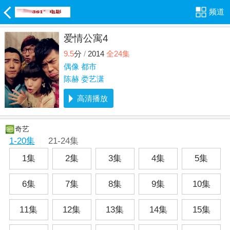
频道
爱情公寓4
9.5
分
/
2014
全24集
偶像
都市
陈赫
娄艺潇
高清播放
奇艺
1-20集
21-24集
1集
2集
3集
4集
5集
6集
7集
8集
9集
10集
11集
12集
13集
14集
15集