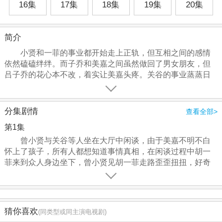
16集
17集
18集
19集
20集
简介
小贤和一菲的事业都开始走上正轨，但互相之间的感情
依然磕磕绊绊。而子乔和美嘉之间虽然做回了男女朋友，但
吕子乔的花心本不改，着实让美嘉头疼。关谷的事业蒸蒸日
上，但是和悠悠之间也还是偶有嫌隙。展博对于宛瑜依旧难
以忘怀，但也重新开始寻找新的伴侣。张伟始终在他的律师
道路中顽强拼搏，相信他的事业终会有成功的一天。大家在
分集剧情
查看全部>
爱情公寓一起经过了那么多年，那么多事，每一个人都开始
第1集
渐渐明白自己的生活方向和彼此在自己心中的位置。不仅仅
有相互之间的调侃、戏谑、捉弄，也更多了份相互鼓励、帮
曾小贤与关谷等人坐在大厅中闲谈，由于美嘉不明不白
助、扶持。有美好，有欢笑；有失落，有惆怅；有努力，有
怀上了孩子，所有人都想知道事情真相，在闲谈过程中胡一
奋斗，爱情公寓一如既往的见证了大家的青春与成长，无论
菲来到众人身边坐下，曾小贤见胡一菲走路歪歪扭扭，好奇
是胡一菲、曾小贤、关谷神奇、唐悠悠、吕子乔、陈美嘉、
之下经过询问才知道胡一菲脚部受了伤，一想到胡一菲脚部
张伟还是陆展博，大家的故事还在继续……
受伤影响了行走，曾小贤劝说胡一菲去医院治一下脚。 曾小
贤与关谷谈起了一件事情，之前他在街上行走的时候遇到了
一个胡姓算命先生，胡先生见曾小贤从算命摊经过，立即指
猜你喜欢
(同类型或同主演电视剧)
出曾小贤犯了血光之灾有恶运，曾小贤根本不相信胡先生的