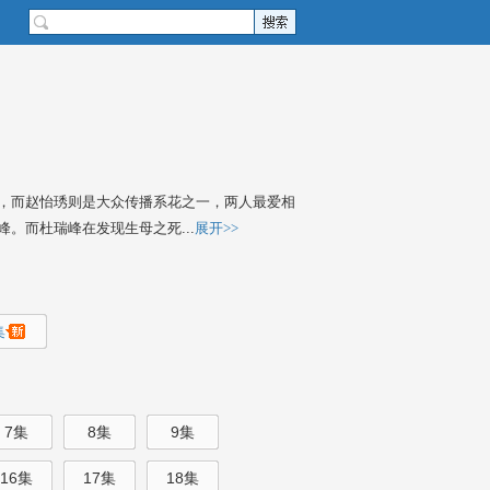
，而赵怡琇则是大众传播系花之一，两人最爱相
。而杜瑞峰在发现生母之死...
展开>>
集
7集
8集
9集
16集
17集
18集