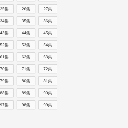
25集
26集
27集
34集
35集
36集
43集
44集
45集
52集
53集
54集
61集
62集
63集
70集
71集
72集
79集
80集
81集
88集
89集
90集
97集
98集
99集