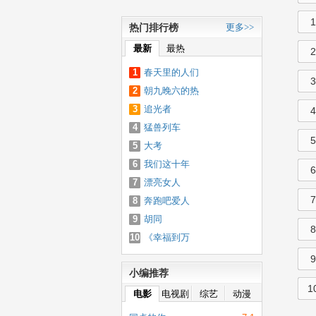
热门排行榜
更多>>
最新
最热
1
春天里的人们
2
朝九晚六的热
3
恋
追光者
4
猛兽列车
5
大考
6
我们这十年
7
漂亮女人
8
奔跑吧爱人
9
胡同
10
《幸福到万
家》电视剧全
小编推荐
集免费观看全
1
集完整版百度
电影
电视剧
综艺
动漫
云资源