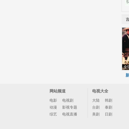
全
网站频道
电视大全
电影
电视剧
大陆
韩剧
动漫
影视专题
台剧
泰剧
综艺
电视直播
美剧
日剧