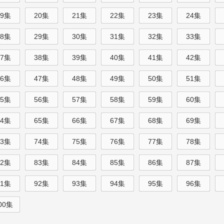
19集
20集
21集
22集
23集
24集
28集
29集
30集
31集
32集
33集
37集
38集
39集
40集
41集
42集
46集
47集
48集
49集
50集
51集
55集
56集
57集
58集
59集
60集
64集
65集
66集
67集
68集
69集
73集
74集
75集
76集
77集
78集
82集
83集
84集
85集
86集
87集
91集
92集
93集
94集
95集
96集
00集