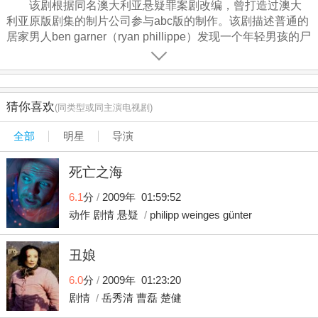
该剧根据同名澳大利亚悬疑罪案剧改编，曾打造过澳大
利亚原版剧集的制片公司参与abc版的制作。该剧描述普通的
居家男人ben garner（ryan phillippe）发现一个年轻男孩的尸
体，并很快成为警方怀疑的头号嫌疑人。当他面临精神崩
溃、名誉扫地、婚姻破裂、孩子也离他远去的糟糕局面时，
他不得不亲自去寻找真正的凶手。根据剧本的描述，ben
garner是个房屋油漆工，家中有两个孩子（16岁的natalie和
猜你喜欢
(同类型或同主演电视剧)
12岁的abby），和妻子christy的婚姻关系不太稳定。他在晨
跑时偶然发现了邻居家4岁男孩tom mullen的尸体，警察迅速
全部
明星
导演
赶到现场调查，媒体也蜂拥而至。警方很快将他列为谋杀tom
的头号嫌疑人，令他百口莫辩。
死亡之海
6.1
分
/
2009年 01:59:52
动作
剧情
悬疑
/
philipp
weinges
günter
丑娘
6.0
分
/
2009年 01:23:20
剧情
/
岳秀清
曹磊
楚健