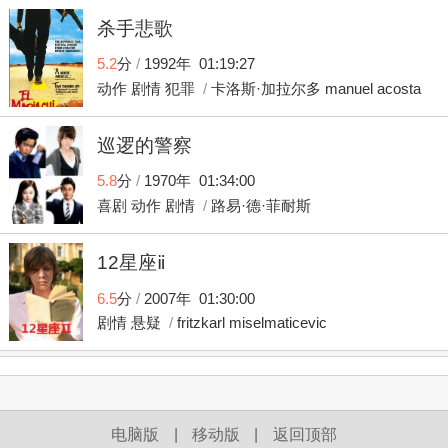
杀手悲歌
5.2
分
/
1992年 01:19:27
动作
剧情
犯罪
/
卡洛斯·加拉尔多
manuel
acosta
巡逻的警察
5.8
分
/
1970年 01:34:00
喜剧
动作
剧情
/
路易·德·菲耐斯
12星座ⅱ
6.5
分
/
2007年 01:30:00
剧情
悬疑
/
fritzkarl
miselmaticevic
starringalexandraneldel
电脑版
|
移动版
|
返回顶部