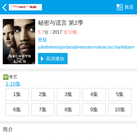
频道
秘密与谎言 第2季
5.7
分
/
2017
全10集
悬疑
juliettelewisjordanabrewstermekiacoxcharliebarn
高清播放
奇艺
1-10集
1集
2集
3集
4集
5集
6集
7集
8集
9集
10集
简介