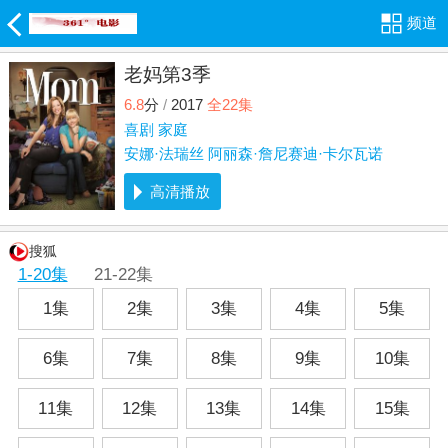
频道
老妈第3季
6.8
分
/
2017
全22集
喜剧
家庭
安娜·法瑞丝
阿丽森·詹尼赛迪·卡尔瓦诺
高清播放
搜狐
1-20集
21-22集
1集
2集
3集
4集
5集
6集
7集
8集
9集
10集
11集
12集
13集
14集
15集