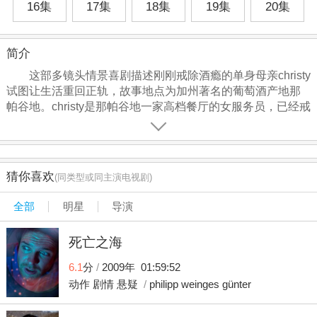
16集
17集
18集
19集
20集
简介
这部多镜头情景喜剧描述刚刚戒除酒瘾的单身母亲christy
试图让生活重回正轨，故事地点为加州著名的葡萄酒产地那
帕谷地。christy是那帕谷地一家高档餐厅的女服务员，已经戒
酒四个月了。她竭尽全力来当一个好母亲，避免重蹈覆辙
——过去她屡次做出错误的选择，差点把她的一生都给毁
了！一切本来相安无事，直到christy的母亲bonnie决定搬来
和她一起。bonnie和christy一样也曾是个酒鬼母亲，屡次戒
猜你喜欢
(同类型或同主演电视剧)
酒屡次再犯。这一次虽然又戒除了一段时间，但谁能保证她
不再碰酒瓶呢？更糟的是，这次她会不会把女儿也一起拖下
全部
明星
导演
水。
死亡之海
6.1
分
/
2009年 01:59:52
动作
剧情
悬疑
/
philipp
weinges
günter