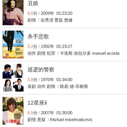
丑娘
6.0
分
/
2009年 01:23:20
剧情
/
岳秀清
曹磊
楚健
杀手悲歌
5.2
分
/
1992年 01:19:27
动作
剧情
犯罪
/
卡洛斯·加拉尔多
manuel
acosta
巡逻的警察
5.8
分
/
1970年 01:34:00
喜剧
动作
剧情
/
路易·德·菲耐斯
12星座ⅱ
6.5
分
/
2007年 01:30:00
剧情
悬疑
/
fritzkarl
miselmaticevic
starringalexandraneldel