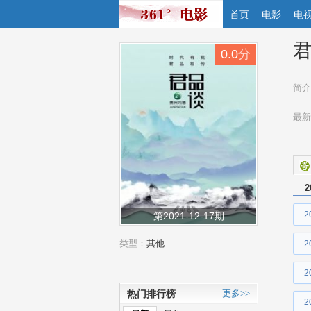
首页
电影
电
君
0.0
分
简介
最新
2
第2021-12-17期
类型：
其他
2
热门排行榜
更多>>
2