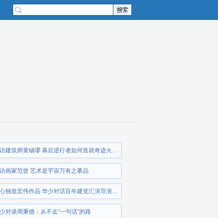
2021-12-10 : 专访建筑师黄锡璆 幕后逆行者如何造就奇迹火神山
6 : 专访画家范曾 艺术是宇宙万有之摹品
2021-11-12 : 匠心独造宏伟作品 华少对话百年建党汇演导演田沁鑫
9 : 华少对谈周秉德：从不走“一句话”的路