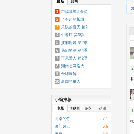
最新
最热
2
1
声临其境3 会员
2
纯享版
了不起的长城
3
会员plus版
乐队的夏天 第2
4
季
中餐厅 第6季
5
披荆斩棘 第2季
6
我们的歌 第4季
7
再见爱人 第2季
8
湖南省网络大
9
课堂
金牌调解
10
新闻当事人
小编推荐
电影
电视剧
综艺
动漫
同桌的你
7.1
澳门风云
6.6