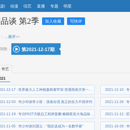
视剧
动漫
综艺
直播
专题
明星
品谈 第2季
加入收藏
写快评
：
...
展开>>
期数：
第2021-12-17期
奇艺
021
2021-12-17 : 世界最大人工种植森林塞罕坝 突遇雨淞灾害一夜被毁
021-12-03 : 华少对谈李小双：强者自强 真正的实力不惧评判
2021-11-2
2021-11-19 : 专访FAST天眼总工程师姜鹏 畅聊星辰大海品味神奇宇宙
021-11-05 : 华少对谈刘震云：“我应该成为一名数学家”
2021-10-2