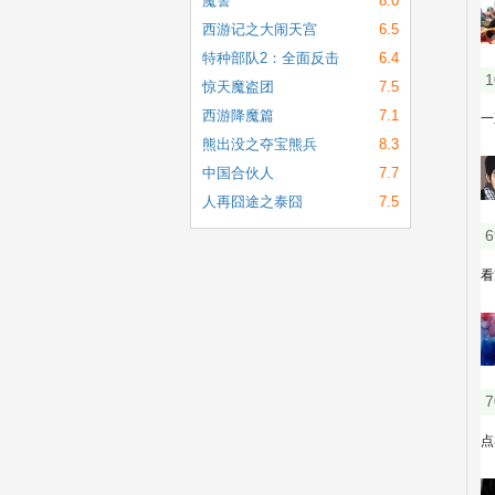
魔警
8.0
西游记之大闹天宫
6.5
特种部队2：全面反击
6.4
惊天魔盗团
7.5
西游降魔篇
7.1
熊出没之夺宝熊兵
8.3
中国合伙人
7.7
人再囧途之泰囧
7.5