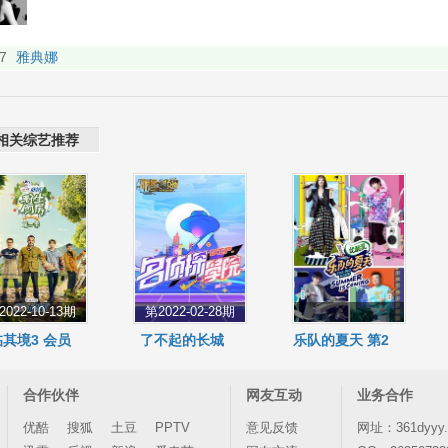
相关综艺推荐
2022-10-13期
第2022-02-28期
其境3 会员
了不起的长城
乐队的夏天 第2
纯享版
会员plus版
季
合作伙伴
网友互动
业务合作
优酷
搜狐
土豆
PPTV
意见反馈
网址：361dyyy