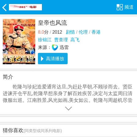
频道
皇帝也风流
8.0
分
/
2012
剧情
/
伦理
/
香港
徐锦江
曹查理
高飞
来源：
迅雷
高清播放
简介
乾隆与珍妃造爱通宵达旦,为赶赴早朝,不顾珍而去。贤臣
进谏开仓平乱,乾隆早想亲身了解百姓疾苦,决定与太监周曰清
微服出巡。江南胜景,风光如画,美女如云。乾隆与周趁机尽尝
地道名菜以及民间壮阳圣药。怎料药大发..
猜你喜欢
(同类型或同系列电影)