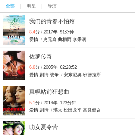
全部
明星
导演
我们的青春不怕疼
8.4
分
/
2017年 91分钟
爱情
/
史元庭
曲桐雨
李秉润
佐罗传奇
6.8
分
/
2005年 02:28:52
爱情
剧情
战争
/
安东尼奥.班德拉斯
凯瑟琳.泽塔.琼斯
卢夫斯.塞维尔
真幌站前狂想曲
5.1
分
/
2014年 123分钟
爱情
剧情
/
瑛太
松田龙平
高良健吾
叻女夏令营