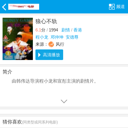
频道
狼心不轨
6.1
分
/
1994
剧情
/
香港
程小龙
邓仲坤
安德尊
来源：
风行
高清播放
简介
由韩伟达导演程小龙和宣彤主演的剧情片。
猜你喜欢
(同类型或同系列电影)