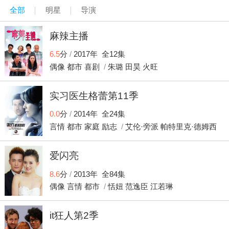
全部
明星
导演
麻辣主播
6.5
分
/
2017年 全12集
偶像
都市
喜剧
/
朱璐
田昊
火旺
实习医生格蕾第11季
0.0
分
/
2014年 全24集
言情
都市
家庭
励志
/
艾伦·旁派
帕特里克·德姆西
凯文·马克德
爱闪亮
8.6
分
/
2013年 全84集
偶像
言情
都市
/
恬妞
范逸臣
江若琳
it狂人第2季