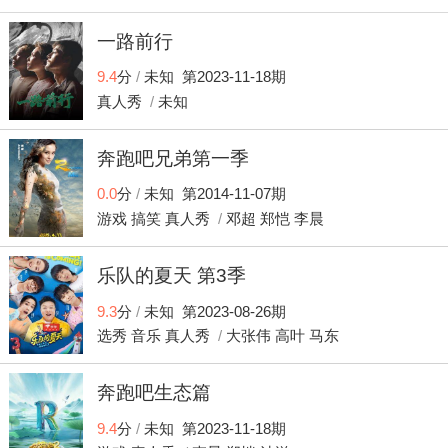
一路前行
9.4
分
/
未知 第2023-11-18期
真人秀
/
未知
奔跑吧兄弟第一季
0.0
分
/
未知 第2014-11-07期
游戏
搞笑
真人秀
/
邓超
郑恺
李晨
乐队的夏天 第3季
9.3
分
/
未知 第2023-08-26期
选秀
音乐
真人秀
/
大张伟
高叶
马东
奔跑吧生态篇
9.4
分
/
未知 第2023-11-18期