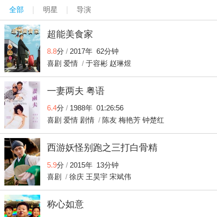
全部
明星
导演
超能美食家
8.8
分
/
2017年 62分钟
喜剧
爱情
/
于容彬
赵琳煜
一妻两夫 粤语
6.4
分
/
1988年 01:26:56
喜剧
爱情
剧情
/
陈友
梅艳芳
钟楚红
西游妖怪别跑之三打白骨精
5.9
分
/
2015年 13分钟
喜剧
/
徐庆
王昊宇
宋斌伟
称心如意