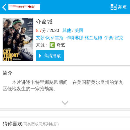
频道
夺命城
8.7
分
/
2020
其他
/
美国
艾莎·冈萨雷斯
卡特琳娜·格兰厄姆
伊桑·霍克
来源：
奇艺
高清播放
简介
本片讲述卡特里娜飓风期间，在美国新奥尔良州的第九
区低地发生的一宗抢劫案。
猜你喜欢
(同类型或同系列电影)